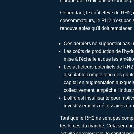
Europe de 10 millions de tonnes pa
Cependant, le coût élevé du RH2, qu
consommateurs, le RH2 n'est pas s
renouvelables qu'il doit remplacer,
Ces derniers ne supportent pas u
Les coûts de production de l'hydr
mise à l'échelle et que les améli
Les acheteurs potentiels de RH2 r
discutable compte tenu des goule
capital en augmentation auxquels 
collectivement, empêche l'indust
L'offre est insuffisante pour moti
investissements nécessaires dan
Tant que le RH2 ne sera pas compét
les forces du marché. Cela sera p
activité commerciale, le capital p