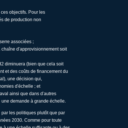
ces objectifs. Pour les
és de production non
serre associées ;
a chaîne d'approvisionnement soit
H2 diminuera (bien que cela soit
nt et des coûts de financement du
l), une décision qui,
omies d'échelle ; et
 aval ainsi que dans d'autres
re une demande à grande échelle.
par les politiques plutôt que par
 années 2030. Comme pour toute
e à une échelle suffisante ou à des