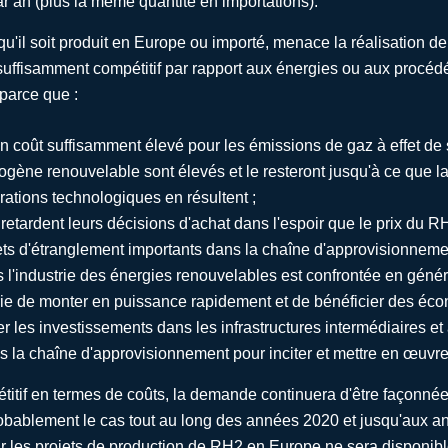
r an (plus la même quantité en importations).
'il soit produit en Europe ou importé, menace la réalisation de 
uffisamment compétitif par rapport aux énergies ou aux procéd
 parce que :
n coût suffisamment élevé pour les émissions de gaz à effet de 
ogène renouvelable sont élevés et le resteront jusqu'à ce que l
orations technologiques en résultent ;
etardent leurs décisions d'achat dans l'espoir que le prix du R
ts d'étranglement importants dans la chaîne d'approvisionneme
l'industrie des énergies renouvelables est confrontée en généra
rie de monter en puissance rapidement et de bénéficier des écon
ver les investissements dans les infrastructures intermédiaires et
s la chaîne d'approvisionnement pour inciter et mettre en œuv
itif en termes de coûts, la demande continuera d'être façonnée 
robablement le cas tout au long des années 2020 et jusqu'aux
our les projets de production de RH2 en Europe ne sera disponibl