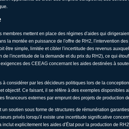
que.
e
membres mettent en place des régimes d'aides qui dirigeraient 
dans la montée en puissance de l'offre de RH2, l'intervention de
it être simple, limitée et cibler l'incertitude des revenus auxqu
 de l'incertitude de la demande et du prix du RH2), ce qui étouf
 exigences des CEEAG concernant les aides destinées à souteni
à considérer par les décideurs politiques lors de la conception
t objectif. Ce faisant, il se réfère à des exemples disponibles 
des financeurs externes par emprunt des projets de production 
n soutien sous forme de structures de rémunération garanties p
seurs privés lorsqu'il existe une incertitude significative concer
 inclut explicitement les aides d'État pour la production de RH2