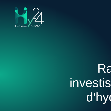
Ra
investi
d'hy