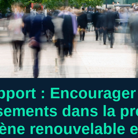
port : Encourager
sements dans la p
ène renouvelable 