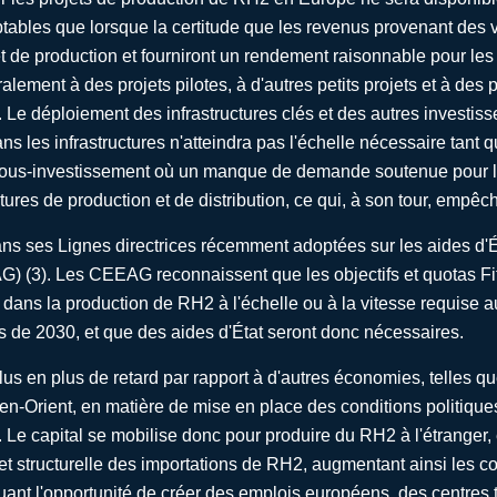
ables que lorsque la certitude que les revenus provenant des 
 de production et fourniront un rendement raisonnable pour les in
alement à des projets pilotes, à d'autres petits projets et à de
 Le déploiement des infrastructures clés et des autres investi
ans les infrastructures n'atteindra pas l'échelle nécessaire tant 
 sous-investissement où un manque de demande soutenue pour
tures de production et de distribution, ce qui, à son tour, empê
ns ses Lignes directrices récemment adoptées sur les aides d'Éta
) (3). Les CEEAG reconnaissent que les objectifs et quotas Fit f
 dans la production de RH2 à l'échelle ou à la vitesse requise
ces de 2030, et que des aides d'État seront donc nécessaires.
s en plus de retard par rapport à d'autres économies, telles qu
en-Orient, en matière de mise en place des conditions politique
. Le capital se mobilise donc pour produire du RH2 à l'étranger
structurelle des importations de RH2, augmentant ainsi les coû
ant l'opportunité de créer des emplois européens, des centres