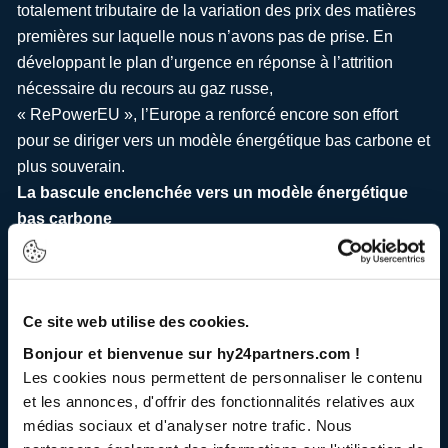
totalement tributaire de la variation des prix des matières
premières sur laquelle nous n’avons pas de prise. En
développant le plan d’urgence en réponse à l’attrition
nécessaire du recours au gaz russe,
« RePowerEU », l’Europe a renforcé encore son effort
pour se diriger vers un modèle énergétique bas carbone et
plus souverain.
La bascule enclenchée vers un modèle énergétique
bas carbone
En combinant l’urgence — garantir la production
industrielle et le chauffage des ménages — à la poursuite
d’un agenda de long terme, les États-membres ont réussi,
Ce site web utilise des cookies.
jusqu’à maintenant, à gérer la réorientation de leurs
Bonjour et bienvenue sur hy24partners.com !
modèle énergétique dépendant des importations russes
Les cookies nous permettent de personnaliser le contenu
vers plusieurs sources d’approvisionnement, dont le GNL
et les annonces, d'offrir des fonctionnalités relatives aux
américain. Cela s’est fait au prix d’un renchérissement
médias sociaux et d'analyser notre trafic. Nous
significatif des prix des marchés de l’électricité et du gaz,