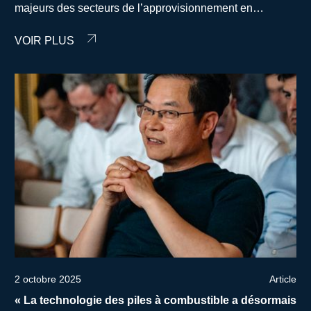
majeurs des secteurs de l’approvisionnement en
carburant et du transport routier, afin de travailler
VOIR PLUS
ensemble à l’accélération du déploiement du transport
routier à hydrogène en Europe.
2 octobre 2025
Article
« La technologie des piles à combustible a désormais